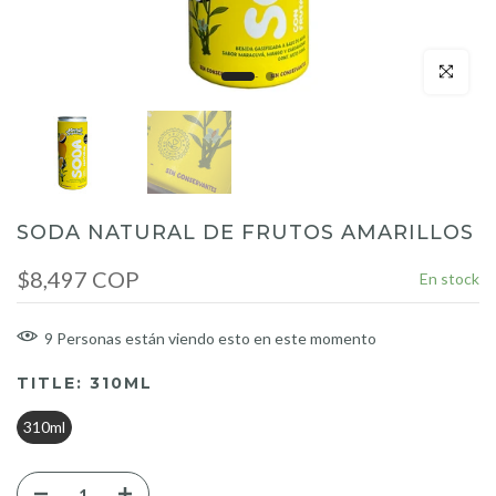
Click para a
SODA NATURAL DE FRUTOS AMARILLOS
$8,497 COP
En stock
9
Personas
están viendo esto en este momento
TITLE:
310ML
310ml