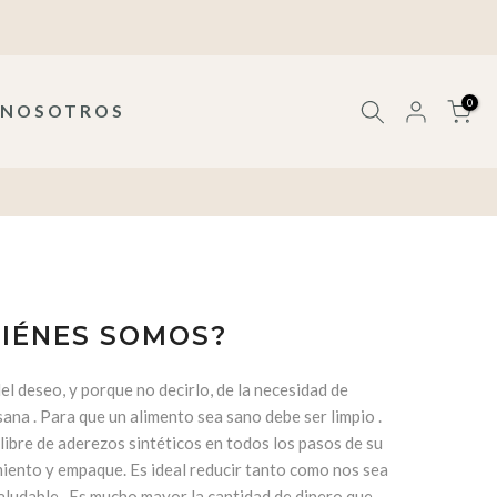
0
NOSOTROS
IÉNES SOMOS?
 deseo, y porque no decirlo, de la necesidad de
na . Para que un alimento sea sano debe ser limpio .
 libre de aderezos sintéticos en todos los pasos de su
miento y empaque. Es ideal reducir tanto como nos sea
saludable . Es mucho mayor la cantidad de dinero que