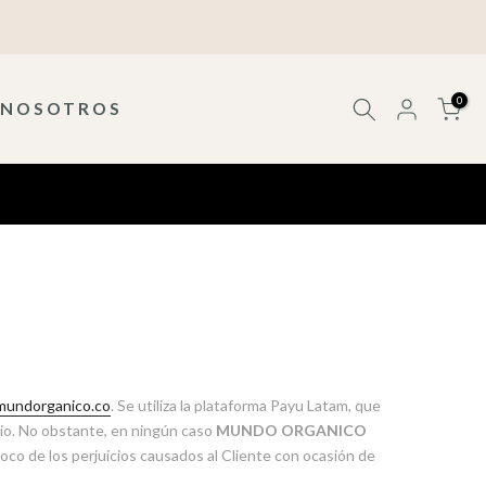
0
NOSOTROS
undorganico.co
. Se utiliza la plataforma Payu Latam, que
tio. No obstante, en ningún caso
MUNDO ORGANICO
oco de los perjuicios causados al Cliente con ocasión de