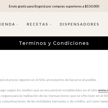
Envío gratis para Bogotá por compras superiores a $150.000
TIENDA
RECETAS
DISPENSADORES
Terminos y Condiciones
erá el precio vigente en el Sitio al momento de hacerse el pedido.
e pago según los medios que se encuentren establecidos en el sitio
www.m
segura para la realización de las transacciones que se efectúen en el Si
las comunicaciones de las entidades bancarias o de crédito, así como tamp