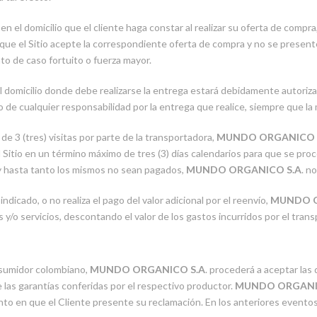
 el domicilio que el cliente haga constar al realizar su oferta de compra
 que el Sitio acepte la correspondiente oferta de compra y no se present
to de caso fortuito o fuerza mayor.
domicilio donde debe realizarse la entrega estará debidamente autorizada
de cualquier responsabilidad por la entrega que realice, siempre que la mi
de 3 (tres) visitas por parte de la transportadora,
MUNDO ORGANICO S
el Sitio en un término máximo de tres (3) días calendarios para que se pro
y hasta tanto los mismos no sean pagados,
MUNDO ORGANICO S.A
. n
indicado, o no realiza el pago del valor adicional por el reenvío,
MUNDO O
 y/o servicios, descontando el valor de los gastos incurridos por el trans
nsumidor colombiano,
MUNDO ORGANICO S.A
. procederá a aceptar las
las garantías conferidas por el respectivo productor.
MUNDO ORGANIC
ento en que el Cliente presente su reclamación. En los anteriores evento