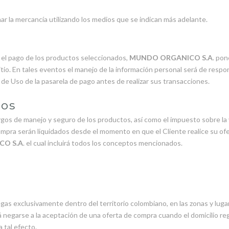
har la mercancía utilizando los medios que se indican más adelante.
 el pago de los productos seleccionados,
MUNDO ORGANICO S.A
. pon
itio. En tales eventos el manejo de la información personal será de respo
e Uso de la pasarela de pago antes de realizar sus transacciones.
tos
 cargos de manejo y seguro de los productos, así como el impuesto sobre 
pra serán liquidados desde el momento en que el Cliente realice su ofer
O S.A
. el cual incluirá todos los conceptos mencionados.
gas exclusivamente dentro del territorio colombiano, en las zonas y luga
negarse a la aceptación de una oferta de compra cuando el domicilio regis
 tal efecto.