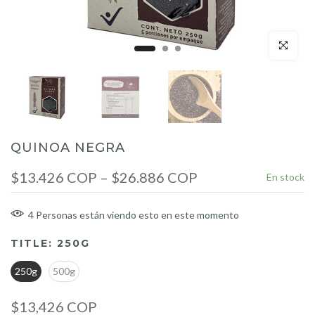
Click para a
QUINOA NEGRA
$13.426 COP – $26.886 COP
En stock
4
Personas
están viendo esto en este momento
TITLE:
250G
250g
500g
$13,426 COP