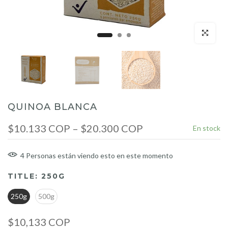
Click para a
QUINOA BLANCA
$10.133 COP – $20.300 COP
En stock
4
Personas
están viendo esto en este momento
TITLE:
250G
250g
500g
$10,133 COP