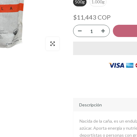
500g
1.000g
$11,443 COP
Click para agrandar
Descripción
Nacida de la caña, es un endu
azúcar. Aporta energía y nutri
deportistas o personas con gra