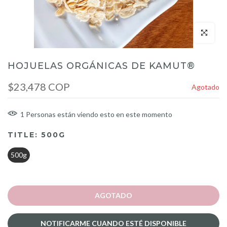
Click para a
HOJUELAS ORGÁNICAS DE KAMUT®
$23,478 COP
Agotado
1
Personas
están viendo esto en este momento
TITLE:
500G
500g
AGOTADO
NOTIFICARME CUANDO ESTÉ DISPONIBLE