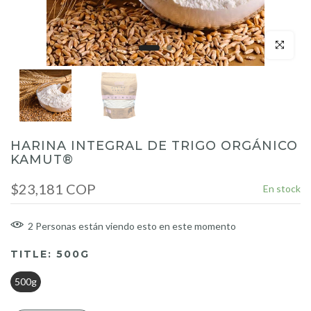
Click para a
HARINA INTEGRAL DE TRIGO ORGÁNICO
KAMUT®
$23,181 COP
En stock
2
Personas
están viendo esto en este momento
TITLE:
500G
500g