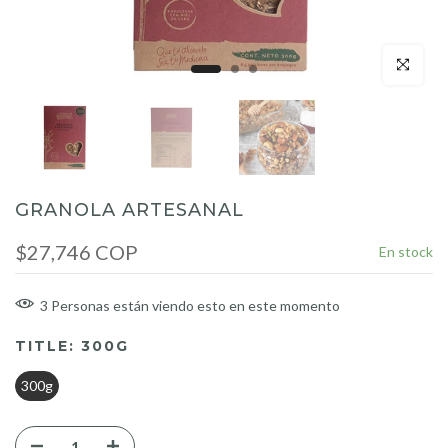
Click para a
GRANOLA ARTESANAL
$27,746 COP
En stock
3
Personas
están viendo esto en este momento
TITLE:
300G
300g