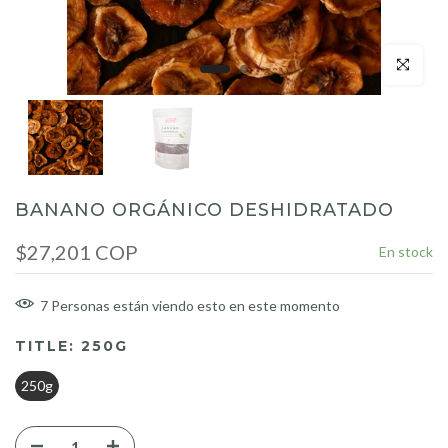
Click para a
BANANO ORGÁNICO DESHIDRATADO
$27,201 COP
En stock
7
Personas
están viendo esto en este momento
TITLE:
250G
250g